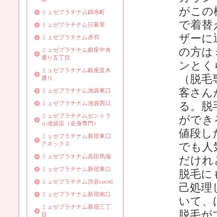
がこの
ミュゼプラチナム錦糸町
で着替
ミュゼプラチナム日暮里
ザーに
ミュゼプラチナム赤羽
の方は
ミュゼプラチナム銀座中央
通り五丁目
ンとく
ミュゼプラチナム銀座並木
（脱毛
通り
客さん
ミュゼプラチナム池袋東口
ミュゼプラチナム池袋西口
る。脱
ミュゼプラチナムセントラ
ができ
ル池袋店（全身専門）
値段し
ミュゼプラチナム新宿東口
アネックス
でも人
ミュゼプラチナム高田馬場
だけれ
ミュゼプラチナム新宿東口
脱毛に
ミュゼプラチナム渋谷cocoti
己処理
ミュゼプラチナム新宿南口
いて、
ミュゼプラチナム新宿三丁
脱毛が
目