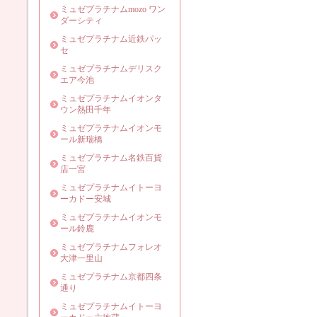
ミュゼプラチナムmozo ワン
ダーシティ
ミュゼプラチナム近鉄パッ
セ
ミュゼプラチナムデリスク
エア今池
ミュゼプラチナムイオンタ
ウン熱田千年
ミュゼプラチナムイオンモ
ール新瑞橋
ミュゼプラチナム名鉄百貨
店一宮
ミュゼプラチナムイトーヨ
ーカドー安城
ミュゼプラチナムイオンモ
ール鈴鹿
ミュゼプラチナムフォレオ
大津一里山
ミュゼプラチナム京都四条
通り
ミュゼプラチナムイトーヨ