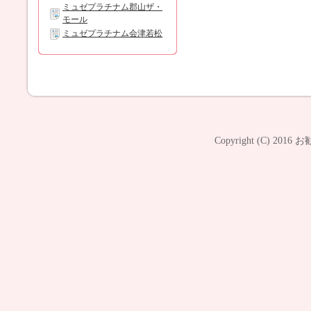
ミュゼプラチナム郡山ザ・
モール
ミュゼプラチナム会津若松
Copyright (C) 2016
お