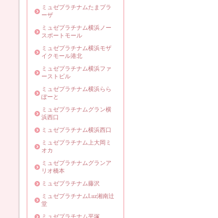
ミュゼプラチナムたまプラ
ーザ
ミュゼプラチナム横浜ノー
スポートモール
ミュゼプラチナム横浜モザ
イクモール港北
ミュゼプラチナム横浜ファ
ーストビル
ミュゼプラチナム横浜らら
ぽーと
ミュゼプラチナムグラン横
浜西口
ミュゼプラチナム横浜西口
ミュゼプラチナム上大岡ミ
オカ
ミュゼプラチナムグランア
リオ橋本
ミュゼプラチナム藤沢
ミュゼプラチナムLuz湘南辻
堂
ミュゼプラチナム平塚