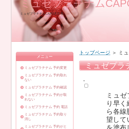
ミュゼプラチナムCAP
ミュゼプラチナムCAPO大谷地
トップページ
＞ ミュ
メニュー
ミュゼプラチ
ミュゼプラチナム 予約変更
ミュゼプラチナム 予約取れ
.
ない
ミュゼプラチナム 予約確認
ミュゼ
ミュゼプラチナム 予約が取
れない
り早く
ミュゼプラチナム 予約 電話
ら各線
ミュゼプラチナム 予約取り
望して
消し
を塗布
ミュゼプラチナム 予約がと