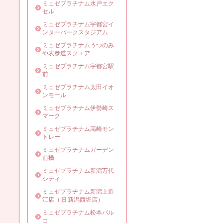
ミュゼプラチナム水戸エク
セル
ミュゼプラチナム宇都宮イ
ンターパークスタジアム
ミュゼプラチナムうつのみ
や表参道スクエア
ミュゼプラチナム宇都宮駅
前
ミュゼプラチナム太田イオ
ンモール
ミュゼプラチナム伊勢崎ス
マーク
ミュゼプラチナム高崎モン
トレー
ミュゼプラチナムガーデン
前橋
ミュゼプラチナム新潟万代
シティ
ミュゼプラチナム新潟上近
江店（旧 新潟西堀店）
ミュゼプラチナム松本パル
コ