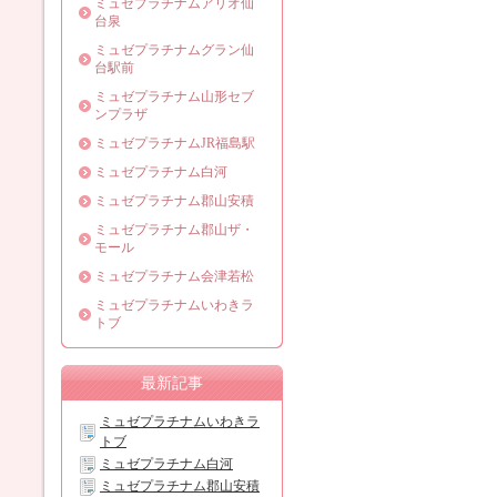
ミュゼプラチナムアリオ仙
台泉
ミュゼプラチナムグラン仙
台駅前
ミュゼプラチナム山形セブ
ンプラザ
ミュゼプラチナムJR福島駅
ミュゼプラチナム白河
ミュゼプラチナム郡山安積
ミュゼプラチナム郡山ザ・
モール
ミュゼプラチナム会津若松
ミュゼプラチナムいわきラ
トブ
最新記事
ミュゼプラチナムいわきラ
トブ
ミュゼプラチナム白河
ミュゼプラチナム郡山安積