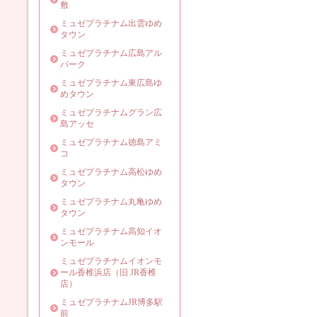
敷
ミュゼプラチナム出雲ゆめ
タウン
ミュゼプラチナム広島アル
パーク
ミュゼプラチナム東広島ゆ
めタウン
ミュゼプラチナムグラン広
島アッセ
ミュゼプラチナム徳島アミ
コ
ミュゼプラチナム高松ゆめ
タウン
ミュゼプラチナム丸亀ゆめ
タウン
ミュゼプラチナム高知イオ
ンモール
ミュゼプラチナムイオンモ
ール香椎浜店（旧 JR香椎
店）
ミュゼプラチナムJR博多駅
前