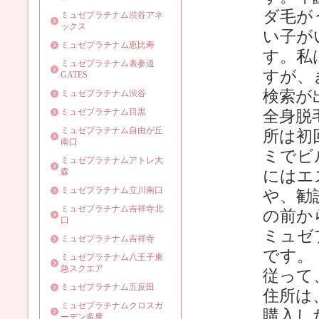
ダ毛が
ミュゼプラチナム渋谷アネ
ックス
い子が
ミュゼプラチナム恵比寿
す。私
ミュゼプラチナム表参道
すが、
GATES
検索が
ミュゼプラチナム渋谷
ミュゼプラチナム目黒
全身脱
ミュゼプラチナム自由が丘
所は初
南口
ミでビ
ミュゼプラチナムアトレ大
森
にはエ
ミュゼプラチナム立川南口
や、勧
ミュゼプラチナム吉祥寺北
の前か
口
ミュゼ
ミュゼプラチナム吉祥寺
です。
ミュゼプラチナム八王子東
急スクエア
従って
ミュゼプラチナム五反田
住所は
ミュゼプラチナムクロスガ
購入し
ーデン多摩