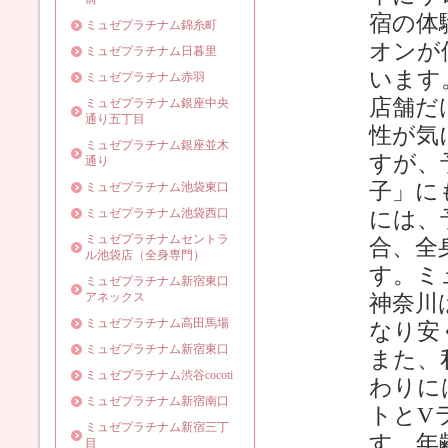
宿の体
ミュゼプラチナム錦糸町
オンが
ミュゼプラチナム日暮里
います
ミュゼプラチナム赤羽
店舗だ
ミュゼプラチナム銀座中央
通り五丁目
性が気
ミュゼプラチナム銀座並木
すが、
通り
子」に
ミュゼプラチナム池袋東口
ミュゼプラチナム池袋西口
には、
ミュゼプラチナムセントラ
合、全
ル池袋店（全身専門）
す。ミ
ミュゼプラチナム新宿東口
アネックス
神奈川
ミュゼプラチナム高田馬場
なり安
ミュゼプラチナム新宿東口
また、
ミュゼプラチナム渋谷cocoti
わりに
ミュゼプラチナム新宿南口
トとV
ミュゼプラチナム新宿三丁
す。年
目