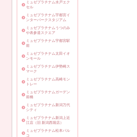
ミュゼプラチナム水戸エク
セル
ミュゼプラチナム宇都宮イ
ンターパークスタジアム
ミュゼプラチナムうつのみ
や表参道スクエア
ミュゼプラチナム宇都宮駅
前
ミュゼプラチナム太田イオ
ンモール
ミュゼプラチナム伊勢崎ス
マーク
ミュゼプラチナム高崎モン
トレー
ミュゼプラチナムガーデン
前橋
ミュゼプラチナム新潟万代
シティ
ミュゼプラチナム新潟上近
江店（旧 新潟西堀店）
ミュゼプラチナム松本パル
コ