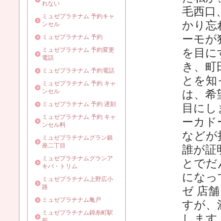
れない
毛西口
ミュゼプラチナム 予約キャ
かり忘
ンセル
ーモが
ミュゼプラチナム 予約
ミュゼプラチナム 予約変更
を目に
電話
き、町
ミュゼプラチナム 予約電話
とを知
ミュゼプラチナム 予約 キャ
ンセル
は、希
ミュゼプラチナム 予約 遅刻
目にし
ミュゼプラチナム 予約 キャ
ーカド
ンセル料
などが
ミュゼプラチナムグラン銀
座二丁目
誰が証
ミュゼプラチナムグランア
とでだ
キバ・トリム
になっ
ミュゼプラチナム上野広小
路
ゼ 店
ミュゼプラチナム亀戸
すが、
ミュゼプラチナム錦糸町駅
します
前