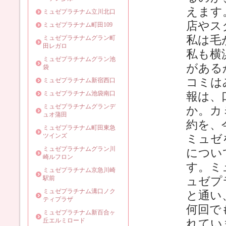
えます
ミュゼプラチナム立川北口
店やス
ミュゼプラチナム町田109
私は毛
ミュゼプラチナムグラン町
田レガロ
私も横
ミュゼプラチナムグラン池
がある
袋
コミは
ミュゼプラチナム新宿西口
ミュゼプラチナム池袋南口
報は、
ミュゼプラチナムグランデ
か。カ
ュオ蒲田
約を、
ミュゼプラチナム町田東急
ツインズ
ミュゼ
ミュゼプラチナムグラン川
につい
崎ルフロン
す。ミ
ミュゼプラチナム京急川崎
駅前
ュゼプ
ミュゼプラチナム溝口ノク
と通い
ティプラザ
何回で
ミュゼプラチナム新百合ヶ
丘エルミロード
れてい