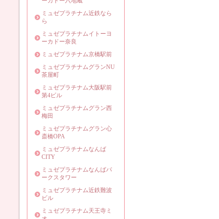
ーカドー六地蔵
ミュゼプラチナム近鉄なら
ら
ミュゼプラチナムイトーヨ
ーカドー奈良
ミュゼプラチナム京橋駅前
ミュゼプラチナムグランNU
茶屋町
ミュゼプラチナム大阪駅前
第4ビル
ミュゼプラチナムグラン西
梅田
ミュゼプラチナムグラン心
斎橋OPA
ミュゼプラチナムなんば
CITY
ミュゼプラチナムなんばパ
ークスタワー
ミュゼプラチナム近鉄難波
ビル
ミュゼプラチナム天王寺ミ
オ