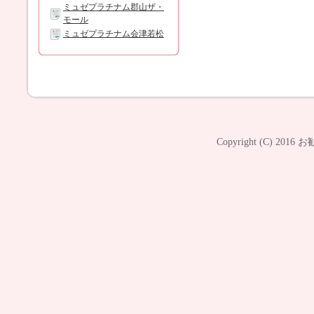
ミュゼプラチナム郡山ザ・
モール
ミュゼプラチナム会津若松
Copyright (C) 2016
お