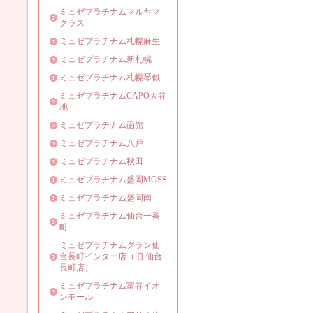
ミュゼプラチナムマルヤマ
クラス
ミュゼプラチナム札幌麻生
ミュゼプラチナム新札幌
ミュゼプラチナム札幌琴似
ミュゼプラチナムCAPO大谷
地
ミュゼプラチナム函館
ミュゼプラチナム八戸
ミュゼプラチナム秋田
ミュゼプラチナム盛岡MOSS
ミュゼプラチナム盛岡南
ミュゼプラチナム仙台一番
町
ミュゼプラチナムグラン仙
台長町インター店（旧 仙台
長町店）
ミュゼプラチナム富谷イオ
ンモール