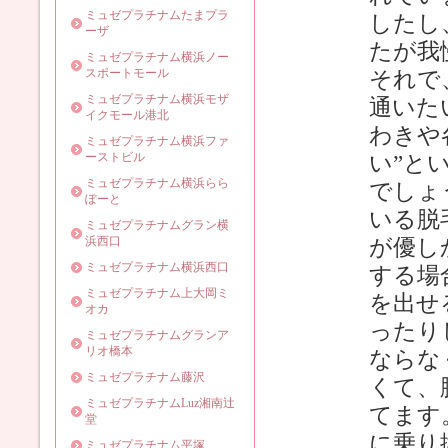
ミュゼプラチナムたまプラ
したし
ーザ
たが我
ミュゼプラチナム横浜ノー
スポートモール
それで
ミュゼプラチナム横浜モザ
通いた
イクモール港北
わきや
ミュゼプラチナム横浜ファ
ーストビル
い”と
ミュゼプラチナム横浜らら
でしょ
ぽーと
いる脱
ミュゼプラチナムグラン横
浜西口
が優し
ミュゼプラチナム横浜西口
する場
ミュゼプラチナム上大岡ミ
を出せ
オカ
ったり
ミュゼプラチナムグランア
リオ橋本
ならな
ミュゼプラチナム藤沢
くて、
ミュゼプラチナムLuz湘南辻
てます
堂
に乗り
ミュゼプラチナム平塚